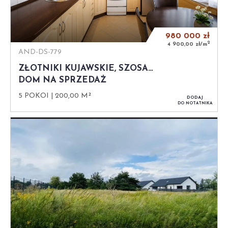
980 000
zł
2
4 900,00 zł/m
AND-DS-779
ZŁOTNIKI KUJAWSKIE, SZOSA…
DOM NA SPRZEDAŻ
5 POKOI
200,00 M²
DODAJ
DO NOTATNIKA