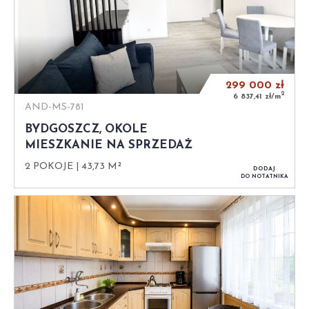
299 000
zł
2
6 837,41 zł/m
AND-MS-781
BYDGOSZCZ, OKOLE
MIESZKANIE NA SPRZEDAŻ
2 POKOJE
43,73 M²
DODAJ
DO NOTATNIKA