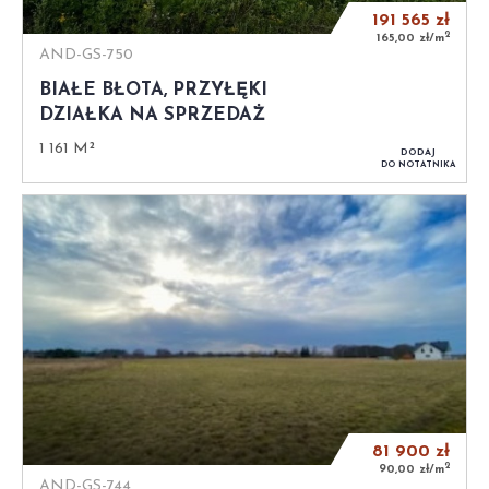
191 565
zł
2
165,00 zł/m
AND-GS-750
BIAŁE BŁOTA, PRZYŁĘKI
DZIAŁKA NA SPRZEDAŻ
1 161 M²
DODAJ
DO NOTATNIKA
81 900
zł
2
90,00 zł/m
AND-GS-744