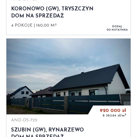
KORONOWO (GW), TRYSZCZYN
DOM NA SPRZEDAŻ
4 POKOJE
160,00 M²
DODAJ
DO NOTATNIKA
920 000
zł
2
8 363,64 zł/m
AND-DS-722
SZUBIN (GW), RYNARZEWO