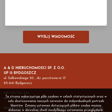
A & D NIERUCHOMOŚCI SP. Z O.O.
UP 13 BYDGOSZCZ
ul. Sułkowskiego 50 , skr. pocztowa nr 17
85-641 Bydgoszcz
tel:
725 754 545
Ta strona wykorzystuje pliki cookies w celach statystycznych oraz w
mail:
biuro@ad.nieruchomosci.pl
celu dostosowania naszych serwisów do indywidualnych potrzeb
klientów. Zmiany ustawień dotyczących plików cookie można
Świadectwa charakterystyki energetycznej tel: 600 411 788
dokonać w dowolnej chwili modyfikując ustawienia przeglądarki.