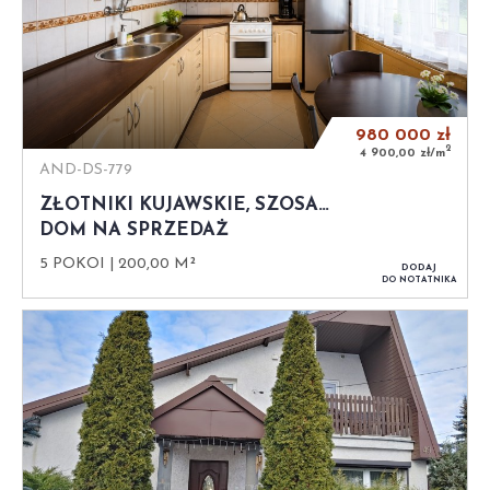
980 000
zł
2
4 900,00 zł/m
AND-DS-779
ZŁOTNIKI KUJAWSKIE, SZOSA…
DOM NA SPRZEDAŻ
5 POKOI
200,00 M²
DODAJ
DO NOTATNIKA