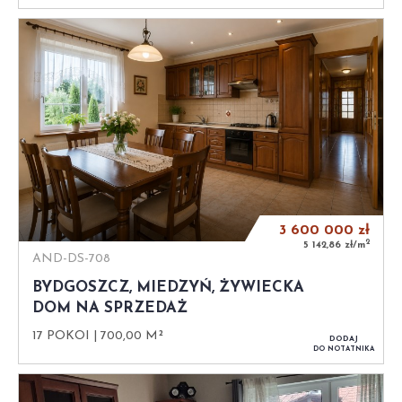
3 600 000
zł
2
5 142,86 zł/m
AND-DS-708
BYDGOSZCZ, MIEDZYŃ, ŻYWIECKA
DOM NA SPRZEDAŻ
17 POKOI
700,00 M²
DODAJ
DO NOTATNIKA