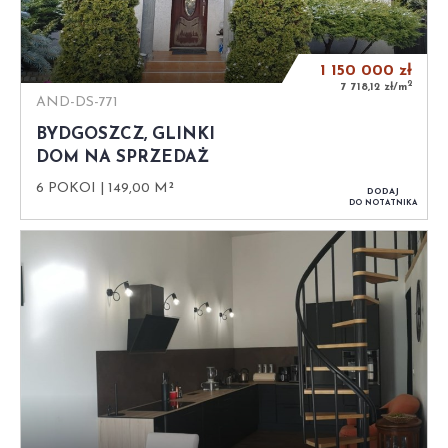
1 150 000
zł
2
7 718,12 zł/m
AND-DS-771
BYDGOSZCZ, GLINKI
DOM NA SPRZEDAŻ
6 POKOI
149,00 M²
DODAJ
DO NOTATNIKA