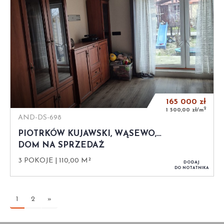
165 000
zł
2
1 500,00 zł/m
AND-DS-698
PIOTRKÓW KUJAWSKI, WĄSEWO,…
DOM NA SPRZEDAŻ
3 POKOJE
110,00 M²
DODAJ
DO NOTATNIKA
1
2
»