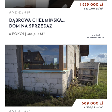
1 239 000
zł
2
4 130,00 zł/m
AND-DS-749
DĄBROWA CHEŁMIŃSKA,…
DOM NA SPRZEDAŻ
8 POKOI
300,00 M²
DODAJ
DO NOTATNIKA
689 000
zł
2
4 306,25 zł/m
AND-DS-723