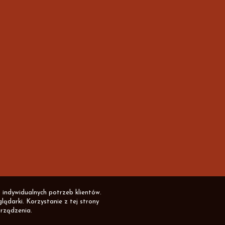
 indywidualnych potrzeb klientów.
ądarki. Korzystanie z tej strony
rządzenia.