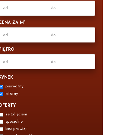
2
CENA ZA M
PIĘTRO
RYNEK
pierwotny
wtórny
OFERTY
ze zdjęciem
specjalne
bez prowizji