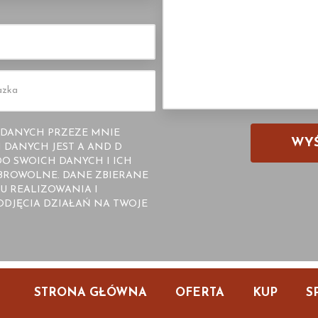
DANYCH PRZEZE MNIE
DANYCH JEST A AND D
O SWOICH DANYCH I ICH
OBROWOLNE. DANE ZBIERANE
U REALIZOWANIA I
DJĘCIA DZIAŁAŃ NA TWOJE
STRONA GŁÓWNA
OFERTA
KUP
S