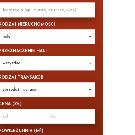
RODZAJ NIERUCHOMOŚCI
hale
PRZEZNACZENIE HALI
wszystkie
RODZAJ TRANSAKCJI
sprzedaż i wynajem
CENA (ZŁ)
2
POWIERZCHNIA (M
)