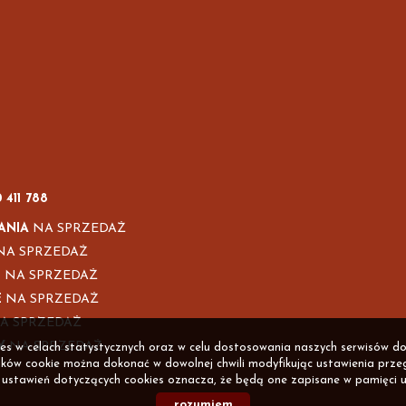
0 411 788
ANIA
NA SPRZEDAŻ
A SPRZEDAŻ
I
NA SPRZEDAŻ
E
NA SPRZEDAŻ
A SPRZEDAŻ
Y
NA SPRZEDAŻ
kies w celach statystycznych oraz w celu dostosowania naszych serwisów do
ków cookie można dokonać w dowolnej chwili modyfikując ustawienia przegl
ustawień dotyczących cookies oznacza, że będą one zapisane w pamięci u
rozumiem