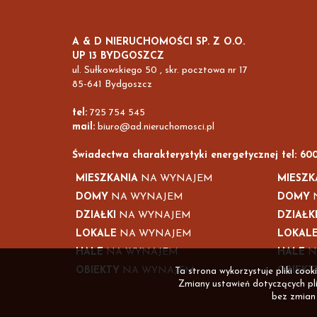
A & D NIERUCHOMOŚCI SP. Z O.O.
UP 13 BYDGOSZCZ
ul. Sułkowskiego 50 , skr. pocztowa nr 17
85-641 Bydgoszcz
tel:
725 754 545
mail:
biuro@ad.nieruchomosci.pl
Świadectwa charakterystyki energetycznej tel: 60
MIESZKANIA
NA WYNAJEM
MIESZK
DOMY
NA WYNAJEM
DOMY
N
DZIAŁKI
NA WYNAJEM
DZIAŁK
LOKALE
NA WYNAJEM
LOKAL
HALE
NA WYNAJEM
HALE
N
OBIEKTY
NA WYNAJEM
OBIEKT
Ta strona wykorzystuje pliki coo
Zmiany ustawień dotyczących pli
bez zmian 