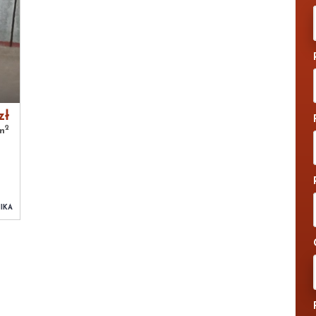
zł
2
m
IKA