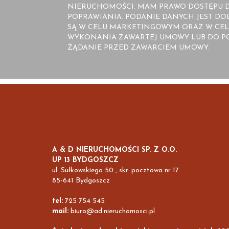
NIERUCHOMOŚCI. MAM PRAWO DOSTĘPU D
POPRAWIANIA. PODANIE DANYCH JEST D
SĄ W CELU MARKETINGOWYM ORAZ W CEL
WYKONANIA ZAWARTEJ UMOWY LUB DO PO
ŻĄDANIE PRZED ZAWARCIEM UMOWY.
A & D NIERUCHOMOŚCI SP. Z O.O.
UP 13 BYDGOSZCZ
ul. Sułkowskiego 50 , skr. pocztowa nr 17
85-641 Bydgoszcz
tel:
725 754 545
mail:
biuro@ad.nieruchomosci.pl