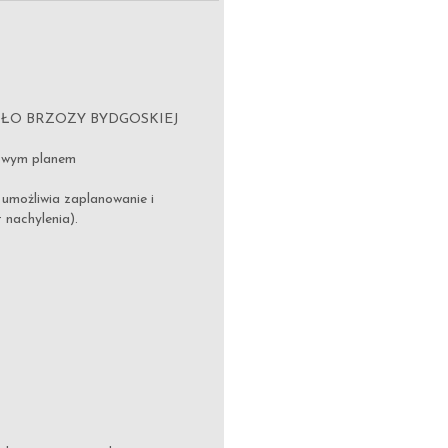
ŁO BRZOZY BYDGOSKIEJ
cowym planem
 umożliwia zaplanowanie i
nachylenia).