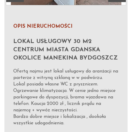
OPIS NIERUCHOMOŚCI
LOKAL USŁUGOWY 30 M2
CENTRUM MIASTA GDANSKA
OKOLICE MANEKINA BYDGOSZCZ
Ofertą najmu jest lokal usługowy do aranżacji na
parterze z witryną szklaną w w podwórzu.
Lokal posiada własne WC z prysznicem.
Ogrzewanie klimatyzacja. W cenie jedno miejsce
parkingowe do dyspozycji, brama wjazdowa na
telefon. Kaucja 2000 zł , licznik prądu na
najemcę + wywóz nieczystości.
Bardzo dobre miejsce i lokalizacja , dookoła
wszystkie udogodnienia.