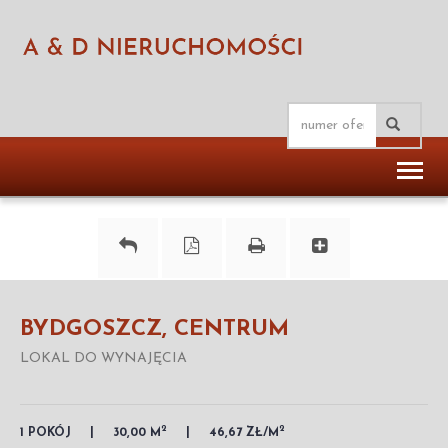
Toggl
naviga
BYDGOSZCZ, CENTRUM
LOKAL DO WYNAJĘCIA
2
2
1 POKÓJ
30,00 M
46,67 ZŁ/M