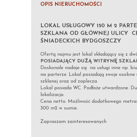
OPIS NIERUCHOMOŚCI
LOKAL USŁUGOWY 150 M 2 PART
SZKLANA OD GŁÓWNEJ ULICY C
ŚNIADECKICH BYDGOSZCZY
Ofertą najmu jest lokal składający się z d
POSIADAJĄCY DUŻĄ WITRYNĘ SZKLA
Doskonale nadaje się na usługi inne np. bi
na parterze. Lokal posiadają swoje osobne
szklanej oraz od zaplecza.
Lokal posiada WC. Podłoże utwardzone. Duż
lokalizacja.
Cena netto. Możliwość dodatkowego metra
300 m2 w sumie.
Zapraszam zainteresowanych