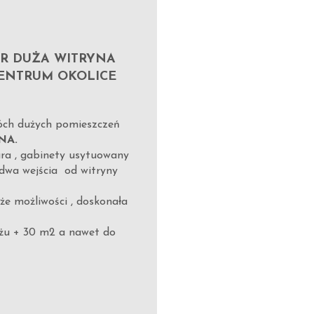
ER DUŻA WITRYNA
ENTRUM OKOLICE
wóch dużych pomieszczeń
NA.
ura , gabinety usytuowany
 dwa wejścia od witryny
e możliwości , doskonała
żu + 30 m2 a nawet do