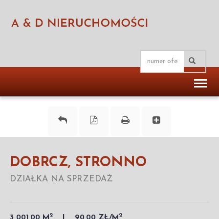
Toggl
naviga
DOBRCZ, STRONNO
DZIAŁKA NA SPRZEDAŻ
2
2
3 001,00 M
90,00 ZŁ/M