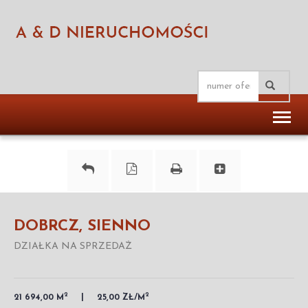
Toggl
naviga
DOBRCZ, SIENNO
DZIAŁKA NA SPRZEDAŻ
2
2
21 694,00 M
25,00 ZŁ/M